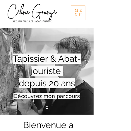
ME
NU
Tapissier & Abat-
jouriste
depuis 20 ans
Découvrez mon parcours
Bienvenue à